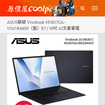
Skip
to
content
ASUS華碩 Vivobook M1807GA-
0061B445H〈藍〉R7/18吋 AI文書筆電
View
Larger
Image