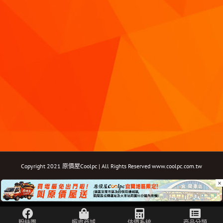
Copyright 2021 原價屋Coolpc | All Rights Reserved
www.coolpc.com.tw
×
Facebook
Instagram
YouTube
Twitter
Email: