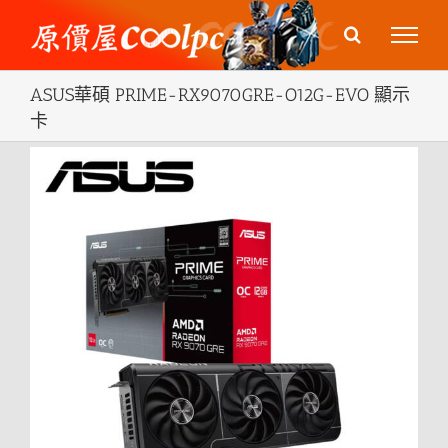
Skip
to
content
ASUS華碩 PRIME-RX9070GRE-O12G-EVO 顯示
卡
View
Larger
Image