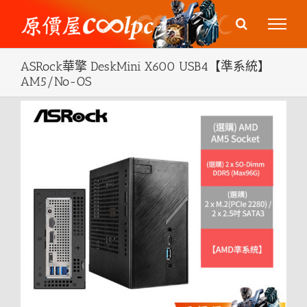
Skip
to
content
ASRock華擎 DeskMini X600 USB4【準系統】
AM5/No-OS
View
Larger
Image