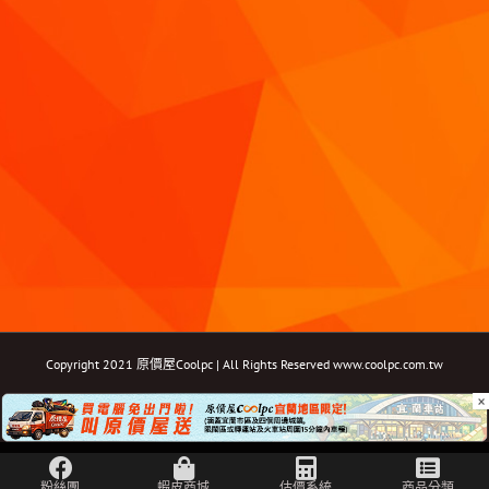
Copyright 2021 原價屋Coolpc | All Rights Reserved
www.coolpc.com.tw
×
Facebook
Instagram
YouTube
Twitter
Email: