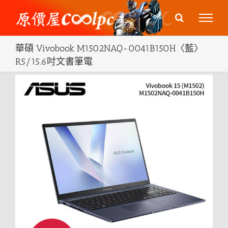
Skip
to
content
華碩 Vivobook M1502NAQ-0041B150H〈藍〉
R5/15.6吋文書筆電
View
Larger
Image