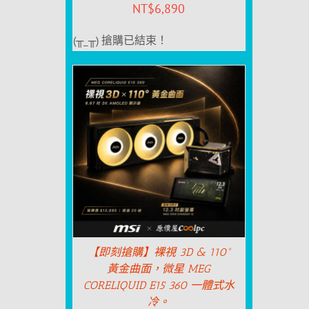
NT$
6,890
(╥_╥) 搶購已結束！
【即刻搶購】裸視 3D & 110°
黃金曲面，微星 MEG
CORELIQUID E15 360 一體式水
冷。