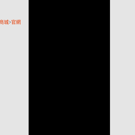
商城
>
官網