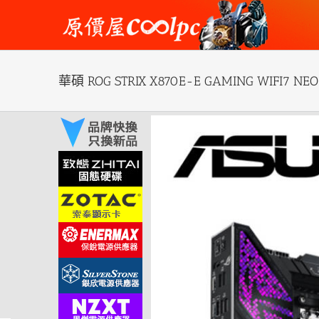
Skip
to
content
華碩 ROG STRIX X870E-E GAMING WIFI
View
Larger
Image