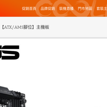
促銷首頁
品牌促銷
裝機直播
門市地圖
套裝
7 NEO【ATX/AM5腳位】主機板