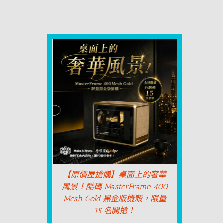
【原價屋搶購】桌面上的奢華
風景！酷碼 MasterFrame 400
Mesh Gold 黑金版機殼，限量
15 名開搶！