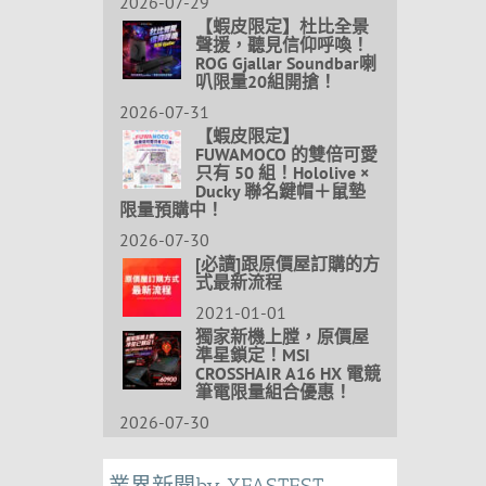
2026-07-29
【蝦皮限定】杜比全景
聲援，聽見信仰呼喚！
ROG Gjallar Soundbar喇
叭限量20組開搶！
2026-07-31
【蝦皮限定】
FUWAMOCO 的雙倍可愛
只有 50 組！Hololive ×
Ducky 聯名鍵帽＋鼠墊
限量預購中！
2026-07-30
[必讀]跟原價屋訂購的方
式最新流程
2021-01-01
獨家新機上膛，原價屋
準星鎖定！MSI
CROSSHAIR A16 HX 電競
筆電限量組合優惠！
2026-07-30