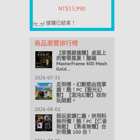
NT$
13,990
(╥_╥) 搶購已結束！
商品瀏覽排行榜
【原價屋搶購】桌面上
的奢華風景！酷碼
MasterFrame 400 Mesh
Gold…
2026-07-31
走到哪，幻獸都由我掌
握！酷！PC【聖光幻
獸】【混沌幻獸】送你
玩遊戲。
2026-08-01
挺玩家講仁義，拚用料
無所懼！酷！PC【仁者
無敵】【勇者無懼】合
計限量 100 台！