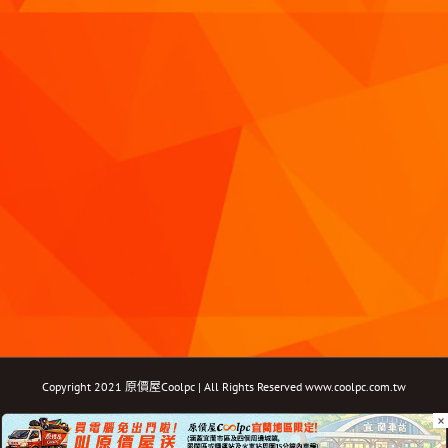
Copyright 2021 原價屋Coolpc | All Rights Reserved
www.coolpc.com.tw
×
Facebook
Instagram
YouTube
Twitter
Email: