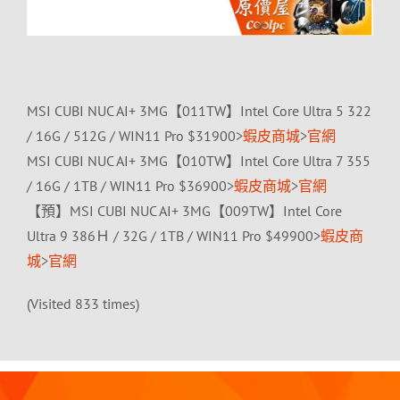
MSI CUBI NUC AI+ 3MG【011TW】Intel Core Ultra 5 322
/ 16G / 512G / WIN11 Pro $31900>
蝦皮商城
>
官網
MSI CUBI NUC AI+ 3MG【010TW】Intel Core Ultra 7 355
/ 16G / 1TB / WIN11 Pro $36900>
蝦皮商城
>
官網
【預】MSI CUBI NUC AI+ 3MG【009TW】Intel Core
Ultra 9 386Ｈ / 32G / 1TB / WIN11 Pro $49900>
蝦皮商
城
>
官網
(Visited 833 times)