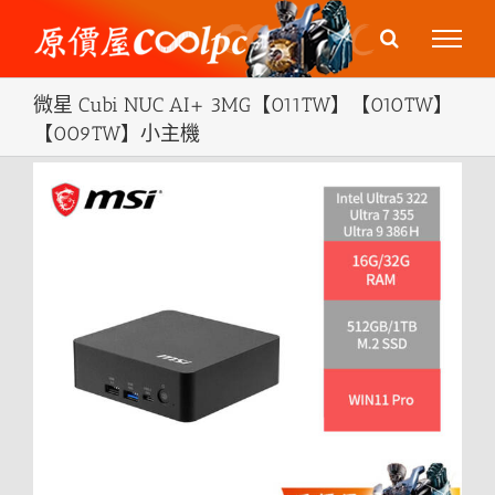
Skip
to
content
微星 Cubi NUC AI+ 3MG【011TW】【010TW】
【009TW】小主機
View
Larger
Image