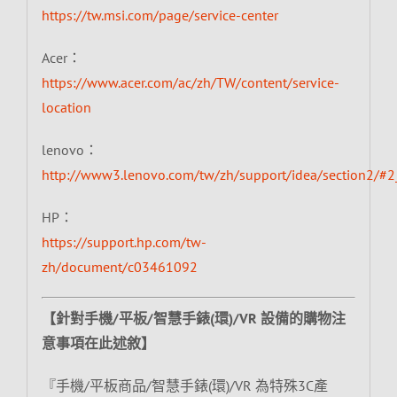
https://tw.msi.com/page/service-center
Acer：
https://www.acer.com/ac/zh/TW/content/service-
location
lenovo：
http://www3.lenovo.com/tw/zh/support/idea/section2/#2
HP：
https://support.hp.com/tw-
zh/document/c03461092
【針對手機/平板/智慧手錶(環)/VR 設備的購物注
意事項在此述敘】
『手機/平板商品/智慧手錶(環)/VR 為特殊3C產