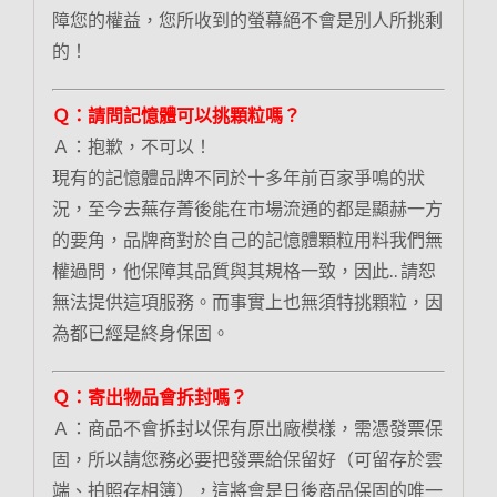
障您的權益，您所收到的螢幕絕不會是別人所挑剩
的！
Ｑ：請問記憶體可以挑顆粒嗎？
Ａ：抱歉，不可以！
現有的記憶體品牌不同於十多年前百家爭鳴的狀
況，至今去蕪存菁後能在市場流通的都是顯赫一方
的要角，品牌商對於自己的記憶體顆粒用料我們無
權過問，他保障其品質與其規格一致，因此.. 請恕
無法提供這項服務。而事實上也無須特挑顆粒，因
為都已經是終身保固。
Ｑ：寄出物品會拆封嗎？
Ａ：商品不會拆封以保有原出廠模樣，需憑發票保
固，所以請您務必要把發票給保留好（可留存於雲
端、拍照存相簿），這將會是日後商品保固的唯一