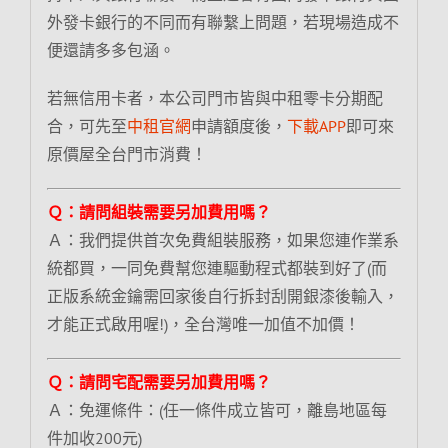
外發卡銀行的不同而有聯繫上問題，若現場造成不
便還請多多包涵。
若無信用卡者，本公司門市皆與中租零卡分期配
合，可先至
中租官網
申請額度後，
下載APP
即可來
原價屋全台門市消費！
Ｑ：請問組裝需要另加費用嗎？
Ａ：我們提供首次免費組裝服務，如果您連作業系
統都買，一同免費幫您連驅動程式都裝到好了(而
正版系統金鑰需回家後自行拆封刮開銀漆後輸入，
才能正式啟用喔!)，全台灣唯一加值不加價！
Ｑ：請問宅配需要另加費用嗎？
Ａ：免運條件：(任一條件成立皆可，離島地區每
件加收200元)