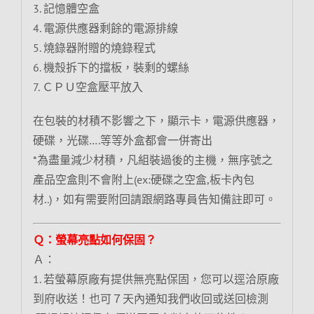
3. 記憶體空盒
4. 電源供應器剩餘的電源排線
5. 燒錄器附贈的燒錄程式
6. 機殼拆下的擋板，裝剩的螺絲
7. ＣＰＵ空盒壓平放入
在包裝的材積不影響之下，顯示卡，電源供應器，
硬碟，光碟….等等外盒都會一併寄出
*為盡量減少材積，凡組裝過後的主機，無序號之
產品空盒則不會附上(ex:硬碟之空盒,板卡內包
材..)，如有需要附回請跟網路專員告知備註即可。
Ｑ：螢幕亮點如何保固？
Ａ：
1. 若螢幕原廠有提供無亮點保固，您可以逕洽原廠
到府收送！也可７天內通知我們收回或送回檢測