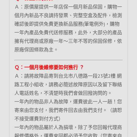
Ａ：原價屋提供一年店保一個月新品保固，購物一
個月內新品不良請持發票、完整空盒及配件，檢測
確認後即提供免費更換新品服務(筆電例外)，購物
一年內產品免費代送修服務，此外，大部分的產品
擁有代理商或原廠一年～三年不等的保固保修，依
原廠保固條款為主。
Ｑ：一個月後維修要如何進行 ？
Ａ：請將故障品寄到台北市八德路一段23號2樓 網
路工程小組收，請務必簡述故障原因以及留下聯絡
人電話姓名，不清楚時我們會做回撥詢問的。
一年內的物品非人為故障，運費彼此一人一趟！您
寄來由您支付，我們寄件回去由我們支付。（請恕
不接受運費到付方式）
一年內的物品屬於人為損壞，除了予您回報代理商
報修價格外，運費來回都必須予您收取（您寄來自