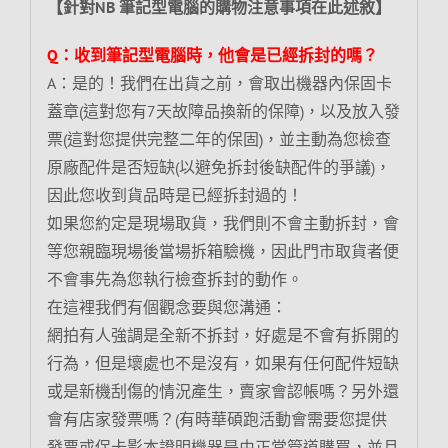
【針對NB 筆記型電腦的購物注意事項在此述敘】
Q：收到筆記型電腦時，他會是已經拆封的嗎？
A：是的！我們在出貨之前，會取出機器內保固卡
蓋章(這對您有7天故障品換新的保障)，以及放入發
票(這對您提供完整二年的保固)，並主動為您檢查
原廠配件是否短缺(以避免拆封後缺配件的爭議)，
因此您收到貨品時是已經拆封過的！
如果您約定是現場取貨，我們則不會主動拆封，會
等您親臨現場後當場拆箱驗機，因此門市取貨者便
不會事先為您執行檢查拆封的動作。
在這裡我們有個觀念要與您溝通：
網拍有人強調是全新不拆封，好處是不會有拆開的
行為，但是壞處也不是沒有，如果有任何配件短缺
或是新機刮傷的情況產生，賣家會認帳嗎？另外還
會有店家發票嗎？(有時華碩跑活動會需要您提供
發票或保卡影本證明機器是由正常管道購買，並且