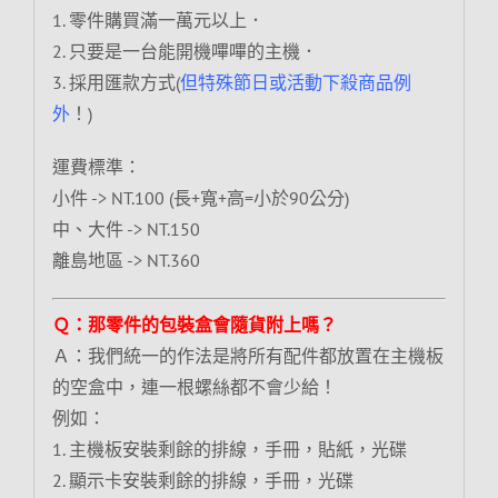
1. 零件購買滿一萬元以上．
2. 只要是一台能開機嗶嗶的主機．
3. 採用匯款方式(
但特殊節日或活動下殺商品例
外
！)
運費標準：
小件 -> NT.100 (長+寬+高=小於90公分)
中、大件 -> NT.150
離島地區 -> NT.360
Ｑ：那零件的包裝盒會隨貨附上嗎？
Ａ：我們統一的作法是將所有配件都放置在主機板
的空盒中，連一根螺絲都不會少給！
例如：
1. 主機板安裝剩餘的排線，手冊，貼紙，光碟
2. 顯示卡安裝剩餘的排線，手冊，光碟