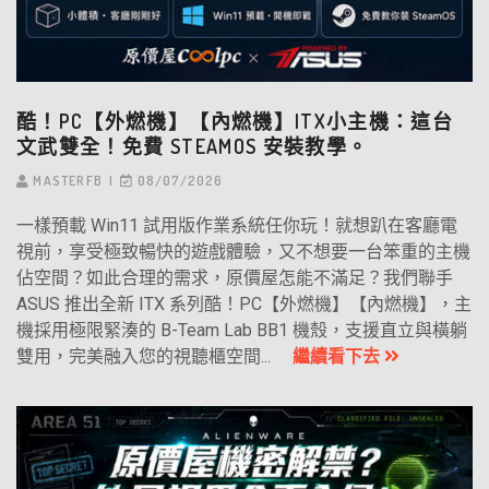
酷！PC【外燃機】【內燃機】ITX小主機：這台
文武雙全！免費 STEAMOS 安裝教學。
MASTERFB
08/07/2026
一樣預載 Win11 試用版作業系統任你玩！就想趴在客廳電
視前，享受極致暢快的遊戲體驗，又不想要一台笨重的主機
佔空間？如此合理的需求，原價屋怎能不滿足？我們聯手
ASUS 推出全新 ITX 系列酷！PC【外燃機】【內燃機】，主
機採用極限緊湊的 B-Team Lab BB1 機殼，支援直立與橫躺
雙用，完美融入您的視聽櫃空間...
繼續看下去