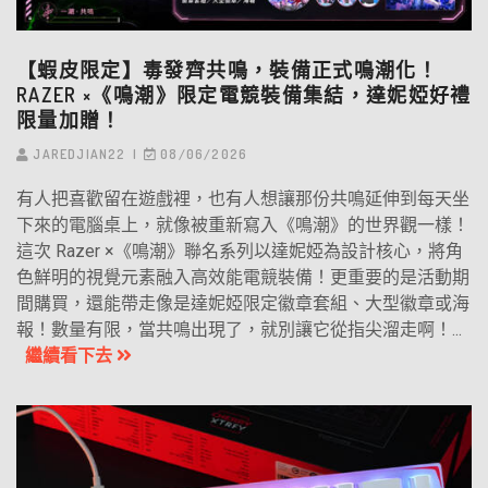
【蝦皮限定】毒發齊共鳴，裝備正式鳴潮化！
RAZER ×《鳴潮》限定電競裝備集結，達妮婭好禮
限量加贈！
JAREDJIAN22
08/06/2026
有人把喜歡留在遊戲裡，也有人想讓那份共鳴延伸到每天坐
下來的電腦桌上，就像被重新寫入《鳴潮》的世界觀一樣！
這次 Razer ×《鳴潮》聯名系列以達妮婭為設計核心，將角
色鮮明的視覺元素融入高效能電競裝備！更重要的是活動期
間購買，還能帶走像是達妮婭限定徽章套組、大型徽章或海
報！數量有限，當共鳴出現了，就別讓它從指尖溜走啊！...
繼續看下去