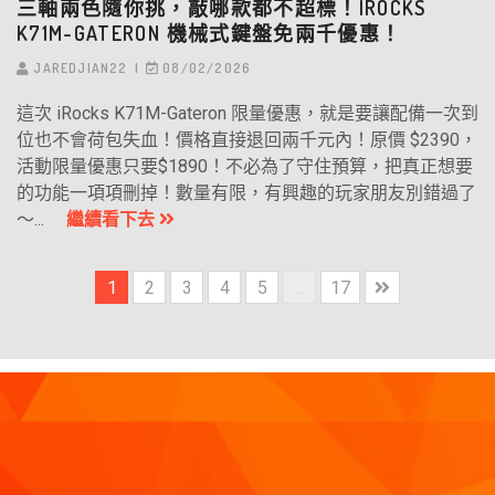
三軸兩色隨你挑，敲哪款都不超標！IROCKS
K71M-GATERON 機械式鍵盤免兩千優惠！
JAREDJIAN22
08/02/2026
這次 iRocks K71M-Gateron 限量優惠，就是要讓配備一次到
位也不會荷包失血！價格直接退回兩千元內！原價 $2390，
活動限量優惠只要$1890！不必為了守住預算，把真正想要
的功能一項項刪掉！數量有限，有興趣的玩家朋友別錯過了
～...
繼續看下去
1
2
3
4
5
...
17