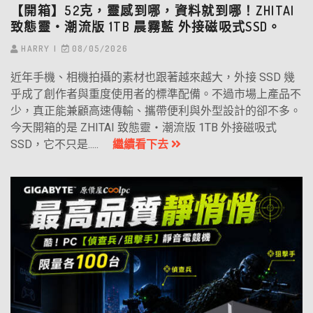
【開箱】52克，靈感到哪，資料就到哪！ZHITAI
致態靈‧潮流版 1TB 晨霧藍 外接磁吸式SSD。
HARRY
08/05/2026
近年手機、相機拍攝的素材也跟著越來越大，外接 SSD 幾
乎成了創作者與重度使用者的標準配備。不過市場上產品不
少，真正能兼顧高速傳輸、攜帶便利與外型設計的卻不多。
今天開箱的是 ZHITAI 致態靈・潮流版 1TB 外接磁吸式
SSD，它不只是.....
繼續看下去