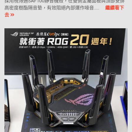
採用視博通SAF100靜音機殼，在雙側金屬面板與頂部安排
高密度樹酯隔音墊，有效阻絕內部運作噪音......
繼續看下
去