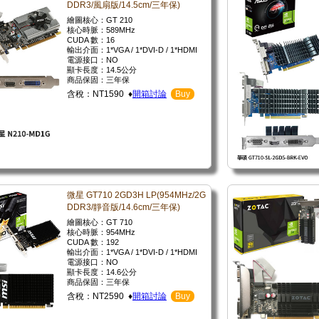
DDR3/風扇版/14.5cm/三年保)
繪圖核心：GT 210
核心時脈：589MHz
CUDA 數：16
輸出介面：1*VGA / 1*DVI-D / 1*HDMI
電源接口：NO
顯卡長度：14.5公分
商品保固：三年保
含稅：NT1590 ♦
開箱討論
Buy
微星 GT710 2GD3H LP(954MHz/2G
DDR3/靜音版/14.6cm/三年保)
繪圖核心：GT 710
核心時脈：954MHz
CUDA 數：192
輸出介面：1*VGA / 1*DVI-D / 1*HDMI
電源接口：NO
顯卡長度：14.6公分
商品保固：三年保
含稅：NT2590 ♦
開箱討論
Buy