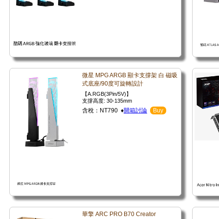
微星 MPG ARGB 顯卡支撐架 白 磁吸
式底座/90度可旋轉設計
【A.RGB(3Pin/5V)】
支撐高度: 30-135mm
含稅：NT790 ♦
開箱討論
Buy
華擎 ARC PRO B70 Creator