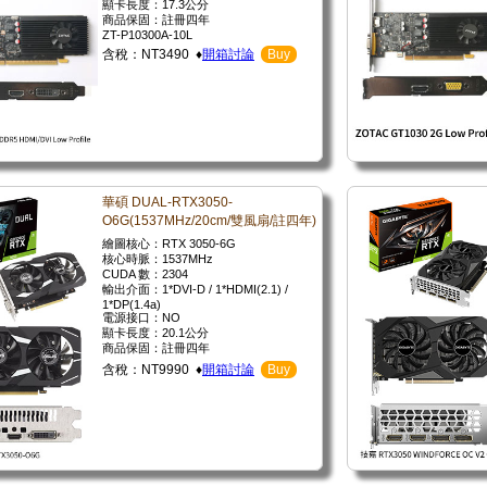
顯卡長度：17.3公分
商品保固：註冊四年
ZT-P10300A-10L
含稅：NT3490 ♦
開箱討論
Buy
華碩 DUAL-RTX3050-
O6G(1537MHz/20cm/雙風扇/註四年)
繪圖核心：RTX 3050-6G
核心時脈：1537MHz
CUDA 數：2304
輸出介面：1*DVI-D / 1*HDMI(2.1) /
1*DP(1.4a)
電源接口：NO
顯卡長度：20.1公分
商品保固：註冊四年
含稅：NT9990 ♦
開箱討論
Buy