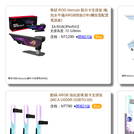
華碩 ROG Herculx 顯示卡支撐架 /氣
泡水平儀/ARGB燈效/2年(機殼需配置
電源倉)
【A.RGB(3Pin/5V)】
支撐高度: 72-128mm
含稅：NT1290 ♦
開箱討論
Buy
酷碼 ARGB 強化玻璃 顯卡支撐架
(MCA-U000R-GSBTG-00)
含稅：NT790 ♦
開箱討論
Buy