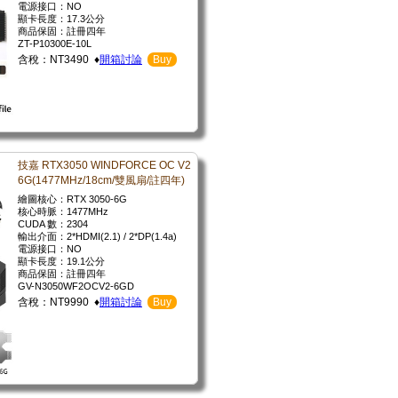
電源接口：NO
顯卡長度：17.3公分
商品保固：註冊四年
ZT-P10300E-10L
含稅：NT3490 ♦
開箱討論
Buy
技嘉 RTX3050 WINDFORCE OC V2
6G(1477MHz/18cm/雙風扇/註四年)
繪圖核心：RTX 3050-6G
核心時脈：1477MHz
CUDA 數：2304
輸出介面：2*HDMI(2.1) / 2*DP(1.4a)
電源接口：NO
顯卡長度：19.1公分
商品保固：註冊四年
GV-N3050WF2OCV2-6GD
含稅：NT9990 ♦
開箱討論
Buy