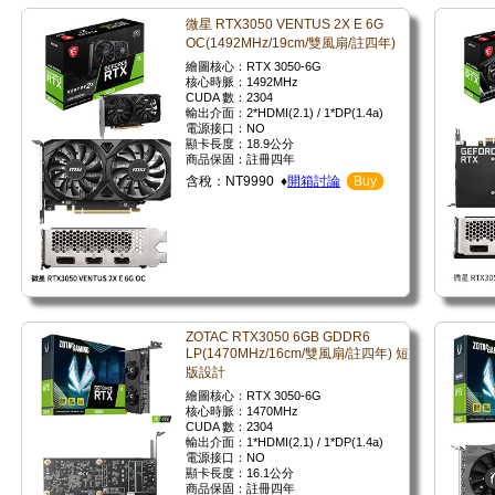
微星 RTX3050 VENTUS 2X E 6G
OC(1492MHz/19cm/雙風扇/註四年)
繪圖核心：RTX 3050-6G
核心時脈：1492MHz
CUDA 數：2304
輸出介面：2*HDMI(2.1) / 1*DP(1.4a)
電源接口：NO
顯卡長度：18.9公分
商品保固：註冊四年
含稅：NT9990 ♦
開箱討論
Buy
ZOTAC RTX3050 6GB GDDR6
LP(1470MHz/16cm/雙風扇/註四年) 短
版設計
繪圖核心：RTX 3050-6G
核心時脈：1470MHz
CUDA 數：2304
輸出介面：1*HDMI(2.1) / 1*DP(1.4a)
電源接口：NO
顯卡長度：16.1公分
商品保固：註冊四年