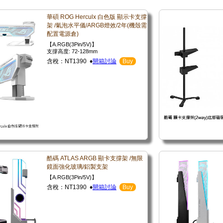
華碩 ROG Herculx 白色版 顯示卡支撐
架 /氣泡水平儀/ARGB燈效/2年(機殼需
配置電源倉)
【A.RGB(3Pin/5V)】
支撐高度: 72-128mm
含稅：NT1390 ♦
開箱討論
Buy
酷碼 ATLAS ARGB 顯卡支撐架 /無限
鏡面強化玻璃/鋁製支架
【A.RGB(3Pin/5V)】
含稅：NT1390 ♦
開箱討論
Buy