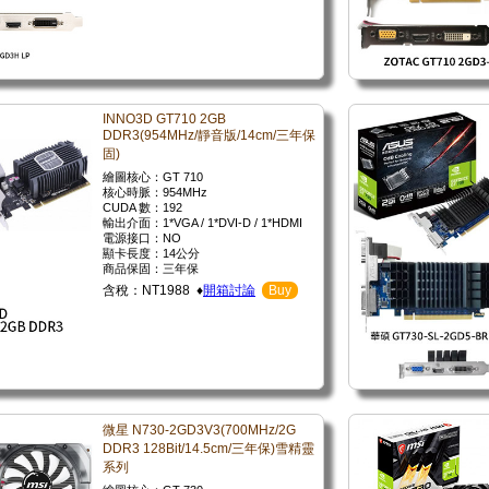
INNO3D GT710 2GB
DDR3(954MHz/靜音版/14cm/三年保
固)
繪圖核心：GT 710
核心時脈：954MHz
CUDA 數：192
輸出介面：1*VGA / 1*DVI-D / 1*HDMI
電源接口：NO
顯卡長度：14公分
商品保固：三年保
含稅：NT1988 ♦
開箱討論
Buy
微星 N730-2GD3V3(700MHz/2G
DDR3 128Bit/14.5cm/三年保)雪精靈
系列