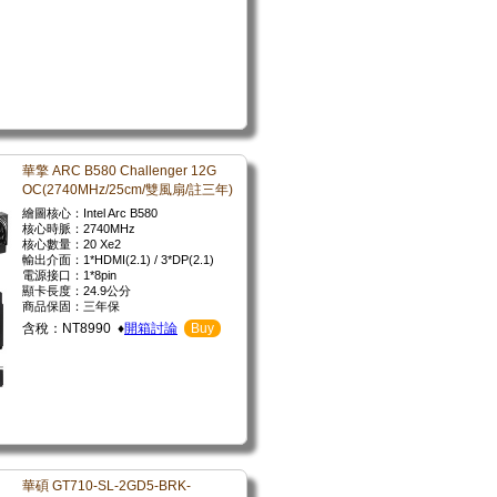
華擎 ARC B580 Challenger 12G
OC(2740MHz/25cm/雙風扇/註三年)
繪圖核心：Intel Arc B580
核心時脈：2740MHz
核心數量：20 Xe2
輸出介面：1*HDMI(2.1) / 3*DP(2.1)
電源接口：1*8pin
顯卡長度：24.9公分
商品保固：三年保
含稅：NT8990 ♦
開箱討論
Buy
華碩 GT710-SL-2GD5-BRK-