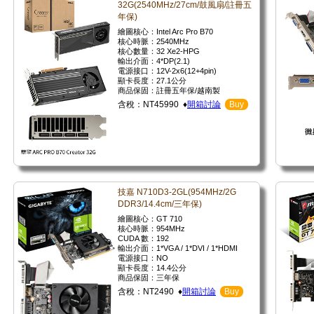
32G(2540MHz/27cm/鼓風扇/註冊五
年保)
繪圖核心：Intel Arc Pro B70
核心時脈：2540MHz
核心數量：32 Xe2-HPG
輸出介面：4*DP(2.1)
電源接口：12V-2x6(12+4pin)
顯卡長度：27.1公分
商品保固：註冊五年保/越南製
含稅：NT45990 ♦
開箱討論
Buy
技嘉 N710D3-2GL(954MHz/2G
DDR3/14.4cm/三年保)
繪圖核心：GT 710
核心時脈：954MHz
CUDA 數：192
輸出介面：1*VGA / 1*DVI / 1*HDMI
電源接口：NO
顯卡長度：14.4公分
商品保固：三年保
含稅：NT2490 ♦
開箱討論
Buy