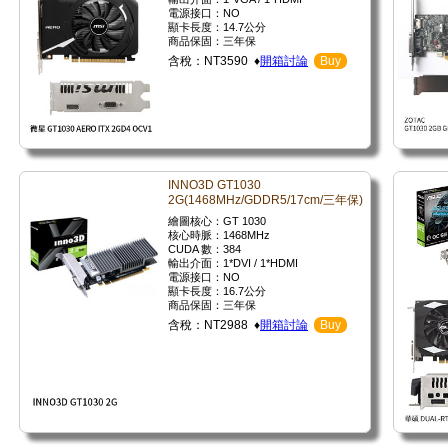
電源接口：NO
顯卡長度：14.7公分
商品保固：三年保
含稅：NT3590 ♦
開箱討論
Buy
INNO3D GT1030
2G(1468MHz/GDDR5/17cm/三年保)
繪圖核心：GT 1030
核心時脈：1468MHz
CUDA 數：384
輸出介面：1*DVI / 1*HDMI
電源接口：NO
顯卡長度：16.7公分
商品保固：三年保
含稅：NT2988 ♦
開箱討論
Buy