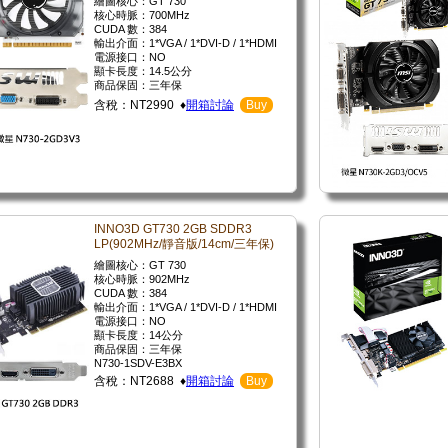
繪圖核心：GT 730
核心時脈：700MHz
CUDA 數：384
輸出介面：1*VGA / 1*DVI-D / 1*HDMI
電源接口：NO
顯卡長度：14.5公分
商品保固：三年保
含稅：NT2990 ♦
開箱討論
Buy
INNO3D GT730 2GB SDDR3
LP(902MHz/靜音版/14cm/三年保)
繪圖核心：GT 730
核心時脈：902MHz
CUDA 數：384
輸出介面：1*VGA / 1*DVI-D / 1*HDMI
電源接口：NO
顯卡長度：14公分
商品保固：三年保
N730-1SDV-E3BX
含稅：NT2688 ♦
開箱討論
Buy