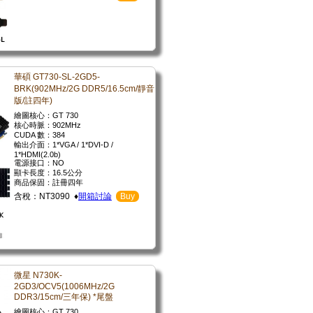
華碩 GT730-SL-2GD5-
BRK(902MHz/2G DDR5/16.5cm/靜音
版/註四年)
繪圖核心：GT 730
核心時脈：902MHz
CUDA 數：384
輸出介面：1*VGA / 1*DVI-D /
1*HDMI(2.0b)
電源接口：NO
顯卡長度：16.5公分
商品保固：註冊四年
含稅：NT3090 ♦
開箱討論
Buy
微星 N730K-
2GD3/OCV5(1006MHz/2G
DDR3/15cm/三年保) *尾盤
繪圖核心：GT 730