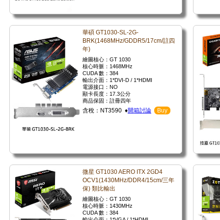
華碩 GT1030-SL-2G-
BRK(1468MHz/GDDR5/17cm/註四
年)
繪圖核心：GT 1030
核心時脈：1468MHz
CUDA 數：384
輸出介面：1*DVI-D / 1*HDMI
電源接口：NO
顯卡長度：17.3公分
商品保固：註冊四年
含稅：NT3590 ♦
開箱討論
Buy
微星 GT1030 AERO ITX 2GD4
OCV1(1430MHz/DDR4/15cm/三年
保) 類比輸出
繪圖核心：GT 1030
核心時脈：1430MHz
CUDA 數：384
輸出介面：1*VGA / 1*HDMI