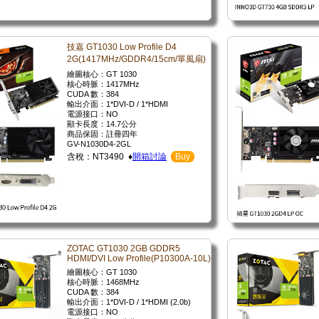
技嘉 GT1030 Low Profile D4
2G(1417MHz/GDDR4/15cm/單風扇)
繪圖核心：GT 1030
核心時脈：1417MHz
CUDA 數：384
輸出介面：1*DVI-D / 1*HDMI
電源接口：NO
顯卡長度：14.7公分
商品保固：註冊四年
GV-N1030D4-2GL
含稅：NT3490 ♦
開箱討論
Buy
ZOTAC GT1030 2GB GDDR5
HDMI/DVI Low Profile(P10300A-10L)
繪圖核心：GT 1030
核心時脈：1468MHz
CUDA 數：384
輸出介面：1*DVI-D / 1*HDMI (2.0b)
電源接口：NO