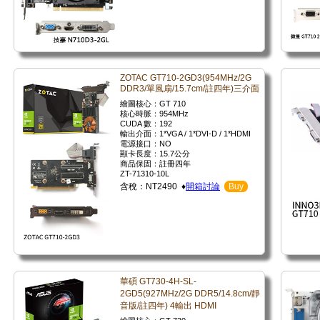
ZOTAC GT710-2GD3(954MHz/2G
DDR3/單風扇/15.7cm/註四年)三介面
繪圖核心：GT 710
核心時脈：954MHz
CUDA 數：192
輸出介面：1*VGA / 1*DVI-D / 1*HDMI
電源接口：NO
顯卡長度：15.7公分
商品保固：註冊四年
ZT-71310-10L
含稅：NT2490 ♦
開箱討論
Buy
華碩 GT730-4H-SL-
2GD5(927MHz/2G DDR5/14.8cm/靜
音版/註四年) 4輸出 HDMI