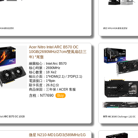
Acer Nitro Intel ARC B570 OC
10GB(2690MHz/27cm/雙風扇/註三
年) *尾盤
繪圖核心：Intel Arc B570
核心時脈：2690MHz
核心數量：18 Xe2
輸出介面：1*HDMI(2.1) / 3*DP(2.1)
電源接口：1*8pin
顯卡長度：26.8公分
商品保固：三年保 / ACER 客服
含稅：NT7690
Buy
微星 N210-MD1G/D3(589MHz/1G