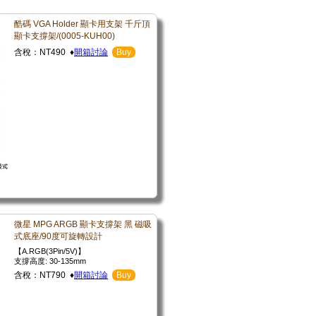
酷碼 VGA Holder 顯卡用支架 千斤頂
顯卡支撐架/(0005-KUH00)
含稅：NT490 ♦
開箱討論
Buy
微星 MPG ARGB 顯卡支撐架 黑 磁吸
式底座/90度可旋轉設計
【A.RGB(3Pin/5V)】
支撐高度: 30-135mm
含稅：NT790 ♦
開箱討論
Buy