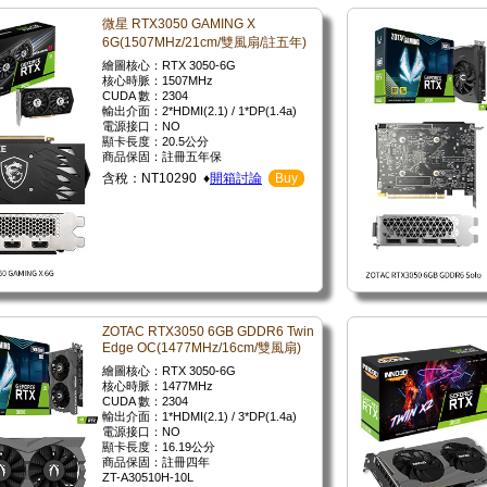
微星 RTX3050 GAMING X
6G(1507MHz/21cm/雙風扇/註五年)
繪圖核心：RTX 3050-6G
核心時脈：1507MHz
CUDA 數：2304
輸出介面：2*HDMI(2.1) / 1*DP(1.4a)
電源接口：NO
顯卡長度：20.5公分
商品保固：註冊五年保
含稅：NT10290 ♦
開箱討論
Buy
ZOTAC RTX3050 6GB GDDR6 Twin
Edge OC(1477MHz/16cm/雙風扇)
繪圖核心：RTX 3050-6G
核心時脈：1477MHz
CUDA 數：2304
輸出介面：1*HDMI(2.1) / 3*DP(1.4a)
電源接口：NO
顯卡長度：16.19公分
商品保固：註冊四年
ZT-A30510H-10L