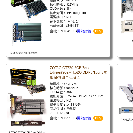
繪圖核心：GT 730
核心時脈：927MHz
CUDA 數：384
輸出介面：4*HDMI(1.4b)
電源接口：NO
顯卡長度：14.8公分
商品保固：註冊四年
含稅：NT3490 ♦
開箱討論
Buy
ZOTAC GT730 2GB Zone
Edition(902MHz/2G DDR3/15cm/無
風扇/註四年)三介面
繪圖核心：GT 730
核心時脈：902MHz
CUDA 數：384
輸出介面：1*VGA / 1*DVI-D / 1*HDMI
電源接口：NO
顯卡長度：14.58公分
商品保固：三年保
ZT-71113-20L
含稅：NT2990 ♦
開箱討論
Buy